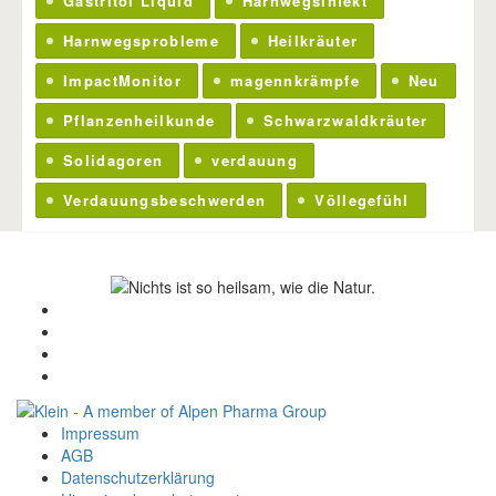
Gastritol Liquid
Harnwegsinfekt
Harnwegsprobleme
Heilkräuter
ImpactMonitor
magennkrämpfe
Neu
Pflanzenheilkunde
Schwarzwaldkräuter
Solidagoren
verdauung
Verdauungsbeschwerden
Völlegefühl
Impressum
AGB
Datenschutzerklärung