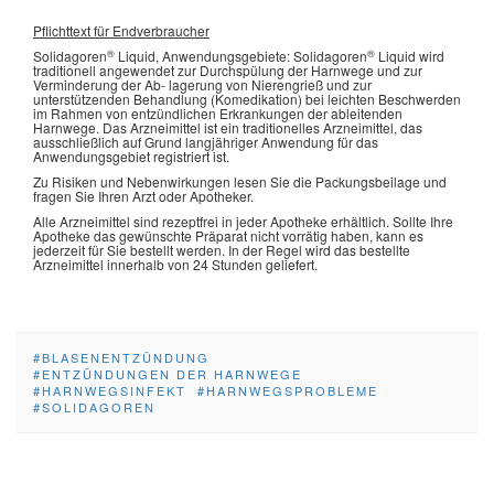
Pflichttext für Endverbraucher
®
®
Solidagoren
Liquid, Anwendungsgebiete: Solidagoren
Liquid wird
traditionell angewendet zur Durchspülung der Harnwege und zur
Verminderung der Ab- lagerung von Nierengrieß und zur
unterstützenden Behandlung (Komedikation) bei leichten Beschwerden
im Rahmen von entzündlichen Erkrankungen der ableitenden
Harnwege. Das Arzneimittel ist ein traditionelles Arzneimittel, das
ausschließlich auf Grund langjähriger Anwendung für das
Anwendungsgebiet registriert ist.
Zu Risiken und Nebenwirkungen lesen Sie die Packungsbeilage und
fragen Sie Ihren Arzt oder Apotheker.
Alle Arzneimittel sind rezeptfrei in jeder Apotheke erhältlich. Sollte Ihre
Apotheke das gewünschte Präparat nicht vorrätig haben, kann es
jederzeit für Sie bestellt werden. In der Regel wird das bestellte
Arzneimittel innerhalb von 24 Stunden geliefert.
BLASENENTZÜNDUNG
ENTZÜNDUNGEN DER HARNWEGE
HARNWEGSINFEKT
HARNWEGSPROBLEME
SOLIDAGOREN